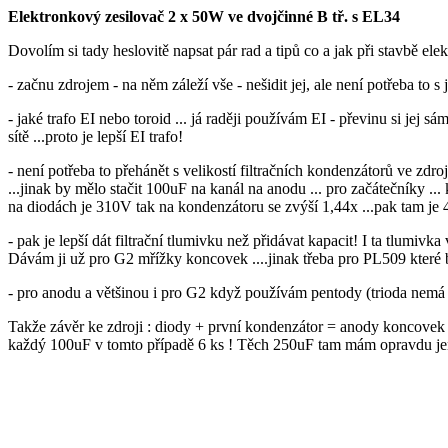
Elektronkový zesilovač 2 x 50W ve dvojčinné B tř. s EL34
Dovolím si tady heslovitě napsat pár rad a tipů co a jak při stavbě el
- začnu zdrojem - na něm záleží vše - nešidit jej, ale není potřeba to s 
- jaké trafo EI nebo toroid ... já raději používám EI - převinu si jej
sítě ...proto je lepší EI trafo!
- není potřeba to přehánět s velikostí filtračních kondenzátorů ve zd
...jinak by mělo stačit 100uF na kanál na anodu ... pro začátečníky .
na diodách je 310V tak na kondenzátoru se zvýší 1,44x ...pak tam je
- pak je lepší dát filtrační tlumivku než přidávat kapacit! I ta tlumivka
Dávám ji už pro G2 mřížky koncovek ....jinak třeba pro PL509 které 
- pro anodu a většinou i pro G2 když používám pentody (trioda nemá d
Takže závěr ke zdroji : diody + první kondenzátor = anody koncovek /
každý 100uF v tomto případě 6 ks ! Těch 250uF tam mám opravdu jen