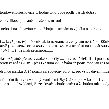
ektronkového zesilovače ... hodně toho bude podle vašich dotazů.
jeho velikostí přehánět ... všeho s mírou!
 sám nebo si na ně navinu co potřebuju ... nemám navíječku na toroidy ..
roji ... když používám 400uF tak to neznamená že by tam nestačilo 100uF
.. když je kondenzátor na 450V tak je na 450V a nemůžu na něj dát 500V
 446V! :O) Ti znalí prominou.......
 vlastně špatně přenáší vysoké kmitočty ....tím vlastně dělá filtr i pro síť
berou každá až 45mA přes G2 tlumivku dávám až podle toho jak zes bru
ruhou mřížku :O) ) používám společný zdroj až pro vstup dávám filtraci
 filtrační tlumivka + druhý kond = mřížky G2 / odpor + kond = invertor
 pr oklidné svědomí, že zesilovač nebude bručet a že budou mít anod