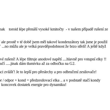
. jinak toroid lépe přenáší vysoké kmitočty - v našem případě rušení ze
 ale prostě v té době jsem měl takové kondenzátory tak jsme je použil
 ...no můžu ale je velká pravděpodobnost že brzo střelí! A ještě když
ové rušení! A lépe filtruje anodové napětí ....hlavně pro vstupní elky !!
čí .....jinak dám tlumivku až za odbočku na G2.
 zvlášť! Je to lepší pro přeslechy a pro odbručení zesilovače!
 / odpor + kond = předzesilovací elka .. a v podstatě stačí kondy
y koncovek dostatek energie pro dynamiku!